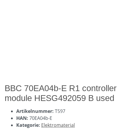
BBC 70EA04b-E R1 controller
module HESG492059 B used
Artikelnummer:
T597
HAN:
70EA04b-E
Kategorie:
Elektromaterial