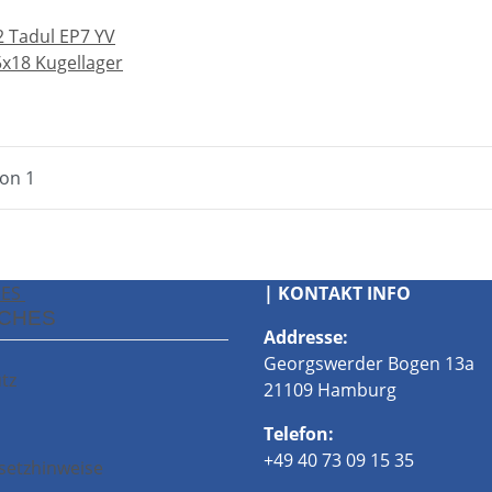
 Tadul EP7 YV
x18 Kugellager
von 1
HES
| KONTAKT INFO
ICHES
Addresse:
Georgswerder Bogen 13a
tz
21109 Hamburg
Telefon:
+49 40 73 09 15 35
setzhinweise