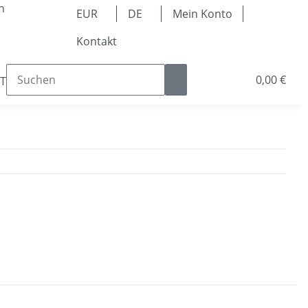
n
EUR
DE
Mein Konto
Kontakt
0,00 €
Teile
Kugellager & Lineartechnik
Pneumatik & 