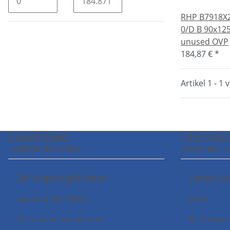
RHP B7918X2
0/D B 90x125
unused OVP
184,87 €
*
Artikel 1 - 1 
| ABWICKLUNG
| RECHTLIC
| ABWICKLUNG
| RECHTL
Zahlungsmöglichkeiten
Datenschu
Zustand der Ware
AGB
Versandinformationen
Batteriege