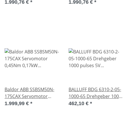
Servomotor used
0,45Nm 0,17kW
1.990,76 €
*
1.990,76 €
*
10000rpm
S5P179W025G1 Used
Baldor ABB SSBSM50N-
BALLUFF BDG 6310-2-05-
175CAX Servomotor
1000-65 Drehgeber 1000
0,45Nm 0,17kW
pulses 5V Unused
1.999,99 €
*
462,10 €
*
S5P179W025G1
10000rpm Used