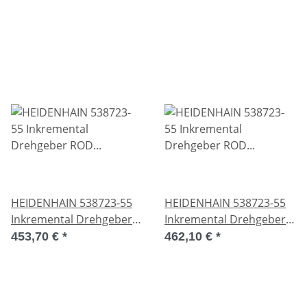
7302528 Unused
HEIDENHAIN 538723-55
HEIDENHAIN 538723-55
Inkremental Drehgeber
Inkremental Drehgeber
ROD 320.020-1250 538
ROD 320.020-1250 538
453,70 €
*
462,10 €
*
723-55 Unused
723-55 Unused OVP