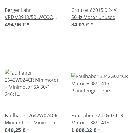
Berger Lahr
Crouzet 82015.0 24V
VRDM3913/50LWCOO
50Hz Motor unused
Inverter-duty Motor
494,96 €
*
84,03 €
*
Unused
Faulhaber 2642W024CR
Faulhaber 3242G024CR
Minimotor + Minimotor
Motor + 38/1 415:1
SA 30/1 246:1 Unused
Planetengetriebe
840,25 €
*
1.008,32 €
*