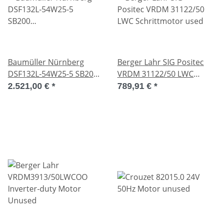
Baumüller Nürnberg
Berger Lahr SIG Positec
DSF132L-54W25-5 SB200
VRDM 31122/50 LWC
506022236 Motor used
Schrittmotor used
2.521,00 €
*
789,91 €
*