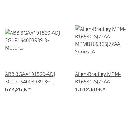
ABB 3GAA101520-ADJ
Allen-Bradley MPM-
3G1P164003939 3~
B1653C-SJ72AA
Motor Kurzschlussmotor
MPMB1653CSJ72AA
672,26 €
*
1.512,60 €
*
unused
Series: A Servomotor
used