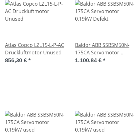
Atlas Copco LZL15-L-P-AC
Baldor ABB SSBSM50N-
Druckluftmotor Unused
175CA Servomotor
0,19kW Defekt
856,30 €
*
1.100,84 €
*