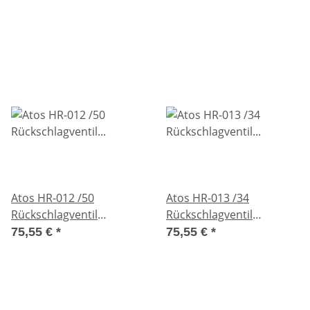
Atos HR-012 /50
Atos HR-013 /34
Rückschlagventil
Rückschlagventil
Zwischenplattenventil
Zwischenplattenventil
75,55 €
*
75,55 €
*
Used
Used