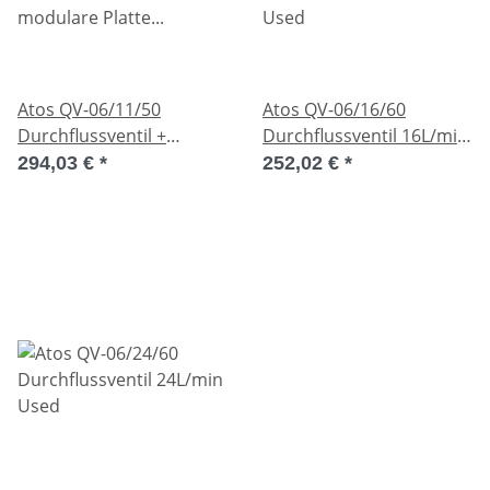
Atos QV-06/11/50
Atos QV-06/16/60
Durchflussventil +
Durchflussventil 16L/min
modulare Platte BHQ-013
Used
294,03 €
*
252,02 €
*
11L/min Used