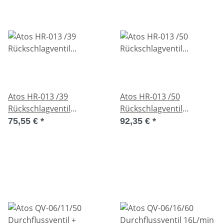
Atos HR-013 /39
Atos HR-013 /50
Rückschlagventil
Rückschlagventil
Zwischenplattenventil
Zwischenplattenventil
75,55 €
*
92,35 €
*
Used
Unused