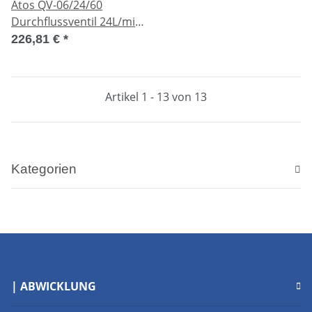
Atos QV-06/24/60
Durchflussventil 24L/min
Used
226,81 €
*
Artikel 1 - 13 von 13
Kategorien
| ABWICKLUNG