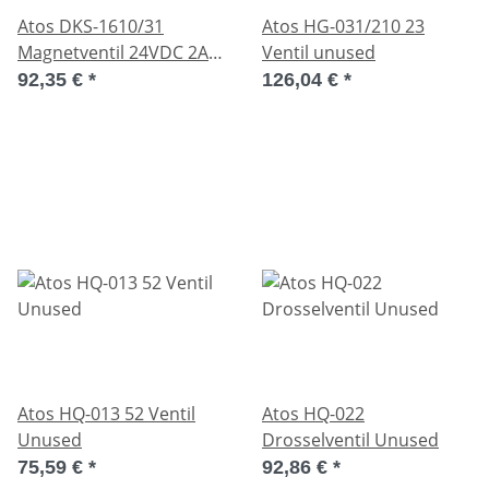
Atos DKS-1610/31
Atos HG-031/210 23
Magnetventil 24VDC 2A
Ventil unused
Klasse:H Used
92,35 €
*
126,04 €
*
Atos HQ-013 52 Ventil
Atos HQ-022
Unused
Drosselventil Unused
75,59 €
*
92,86 €
*