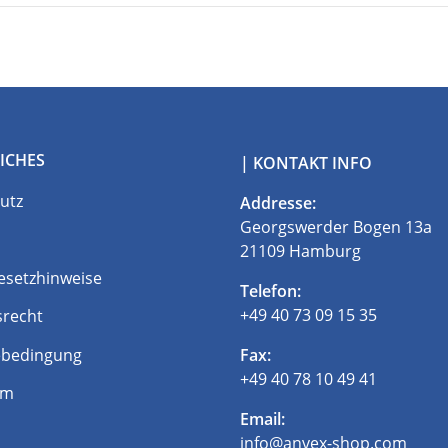
ICHES
| KONTAKT INFO
utz
Addresse:
Georgswerder Bogen 13a
21109 Hamburg
esetzhinweise
Telefon:
+49 40 73 09 15 35
srecht
bedingung
Fax:
+49 40 78 10 49 41
um
Email:
info@anvex-shop.com