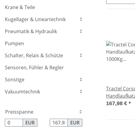
Krane & Teile
Kugellager & Lineartechnik
Pneumatik & Hydraulik
Pumpen
Schalter, Relais & Schütze
Sensoren, Fühler & Regler
Sonstige
Tractel Cors
Vakuumtechnik
Handlaufkatz
1000Kg 64-
167,98 €
*
Preisspanne
EUR
EUR