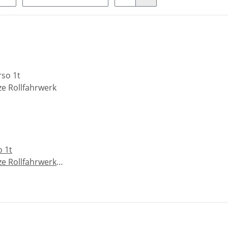
o 1t
e Rollfahrwerk
188mm Used