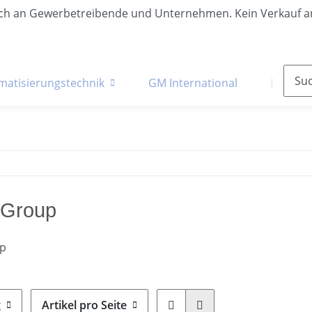
lich an Gewerbetreibende und Unternehmen. Kein Verkauf a
matisierungstechnik
GM International
Krane &
 Group
up
g
Artikel pro Seite