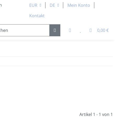
n
EUR
DE
Mein Konto
Kontakt
0,00 €
 Teile
Kugellager & Lineartechnik
Pneumatik &
Artikel 1 - 1 von 1