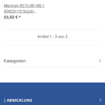
Mecman 8515-08-180-1
95W20 (10 Stück)
Zylinderzubehör
23,52 €
*
8515081801 unused OVP
Artikel 1 - 3 von 3
Kategorien
| ABWICKLUNG