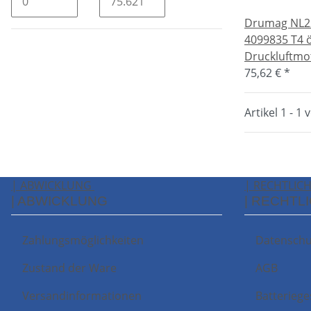
Drumag NL22
4099835 T4 ö
Druckluftmo
75,62 €
*
Artikel 1 - 1 
| ABWICKLUNG
| RECHTLIC
| ABWICKLUNG
| RECHTL
Zahlungsmöglichkeiten
Datenschu
Zustand der Ware
AGB
Versandinformationen
Batteriege