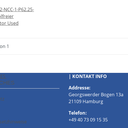
-NCC-1-P62.25-
lfreier
tor Used
von 1
HES
| KONTAKT INFO
ICHES
Addresse:
Georgswerder Bogen 13a
tz
21109 Hamburg
Telefon:
+49 40 73 09 15 35
setzhinweise