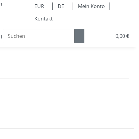
n
EUR
DE
Mein Konto
Kontakt
0,00 €
Teile
Kugellager & Lineartechnik
Pneumatik & 