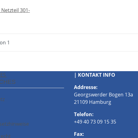
 Netzteil 301-
von 1
HES
| KONTAKT INFO
ICHES
Addresse:
Georgswerder Bogen 13a
tz
21109 Hamburg
Telefon:
+49 40 73 09 15 35
setzhinweise
Fax:
recht