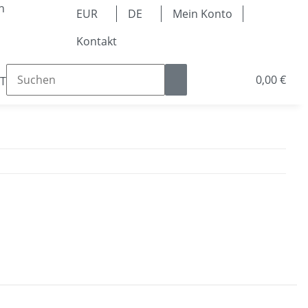
n
EUR
DE
Mein Konto
Kontakt
0,00 €
Teile
Kugellager & Lineartechnik
Pneumatik & 