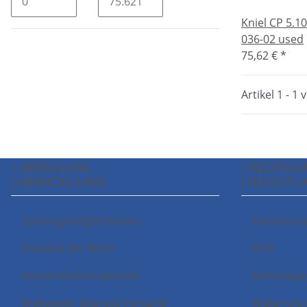
Kniel CP 5.10
036-02 used
75,62 €
*
Artikel 1 - 1 
| ABWICKLUNG
| RECHTLIC
| ABWICKLUNG
| RECHTL
Zahlungsmöglichkeiten
Datenschu
Zustand der Ware
AGB
Versandinformationen
Batteriege
Weltweiter Express Versand
Widerrufs