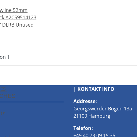
ewline 52mm
ck A2C59514123
4V DLRB Unused
von 1
HES
| KONTAKT INFO
ICHES
Addresse:
Georgswerder Bogen 13a
tz
21109 Hamburg
Telefon:
+49 40 73 09 15 35