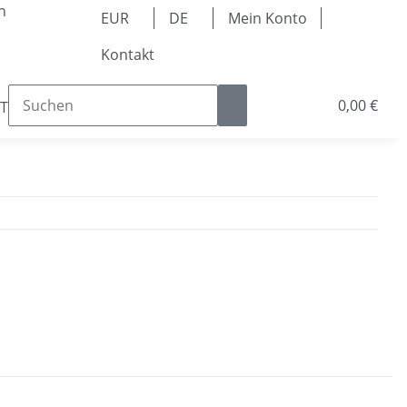
n
EUR
DE
Mein Konto
Kontakt
0,00 €
Teile
Kugellager & Lineartechnik
Pneumatik & 