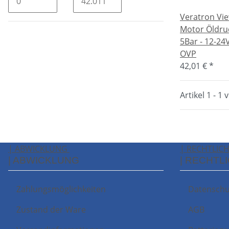
Veratron Vi
Motor Öldru
5Bar - 12-2
OVP
42,01 €
*
Artikel 1 - 1 
| ABWICKLUNG
| RECHTLIC
| ABWICKLUNG
| RECHTL
Zahlungsmöglichkeiten
Datenschu
Zustand der Ware
AGB