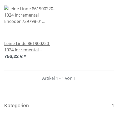
Leine Linde 861900220-
1024 Incremental
Encoder 729798-01
756,22 €
*
1024ppr HCHTL Used
Artikel 1 - 1 von 1
Kategorien