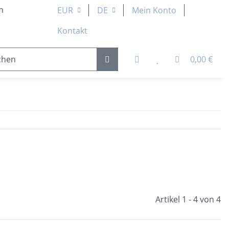
n
EUR
DE
Mein Konto
Kontakt
0,00 €
 Teile
Kugellager & Lineartechnik
Pneumatik &
Artikel 1 - 4 von 4