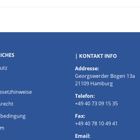
LICHES
| KONTAKT INFO
utz
Addresse:
Georgswerder Bogen 13a
21109 Hamburg
esetzhinweise
Telefon:
+49 40 73 09 15 35
srecht
bedingung
Fax:
+49 40 78 10 49 41
um
Email: