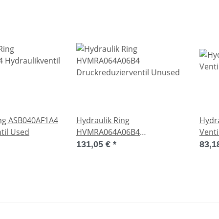
ing ASB040AF1A4
Hydraulik Ring
Hydra
til Used
HVMRA064A06B4
Vent
Druckreduzierventil Unused
131,05 €
*
83,1