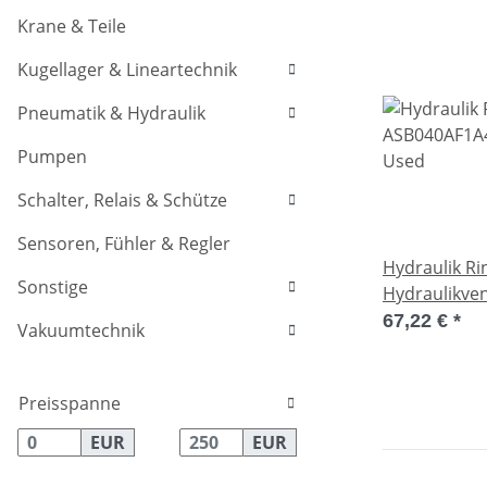
Krane & Teile
Kugellager & Lineartechnik
Pneumatik & Hydraulik
Pumpen
Schalter, Relais & Schütze
Sensoren, Fühler & Regler
Hydraulik R
Sonstige
Hydraulikven
67,22 €
*
Vakuumtechnik
Preisspanne
EUR
EUR