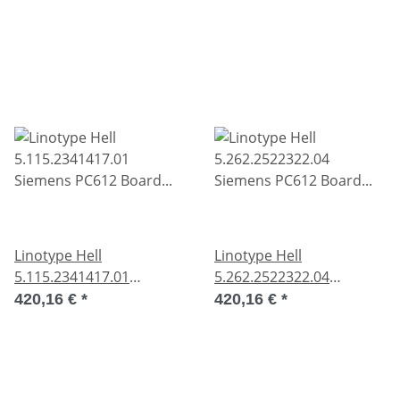
9994.00.56301.4 Board
9994.00.88003.4 Hell
used OVP
used OVP
Linotype Hell
Linotype Hell
5.115.2341417.01
5.262.2522322.04
Siemens PC612 Board
Siemens PC612 Board
420,16 €
*
420,16 €
*
9995.00.11501.4 U/Ll
9995.026205.0 /4 used
used OVP
OVP