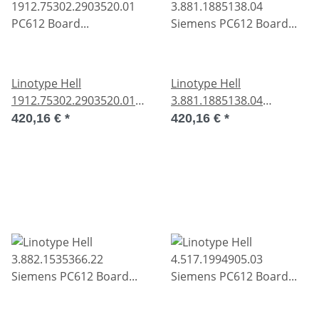
Linotype Hell
Linotype Hell
1912.75302.2903520.01
3.881.1885138.04
PC612 Board
Siemens PC612 Board
420,16 €
*
420,16 €
*
9494.00.15802.4 A used
9293.00.88102.4 used
OVP
OVP