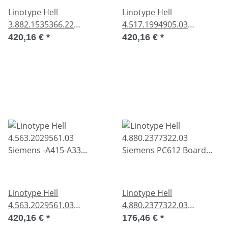
Linotype Hell
Linotype Hell
3.882.1535366.22
4.517.1994905.03
Siemens PC612 Board
Siemens PC612 Board
420,16 €
*
420,16 €
*
9293.00.882204.4 B/2
9994.00.51703.4 B/4 used
used OVP
OVP
Linotype Hell
Linotype Hell
4.563.2029561.03
4.880.2377322.03
Siemens -A415-A33
Siemens PC612 Board
420,16 €
*
176,46 €
*