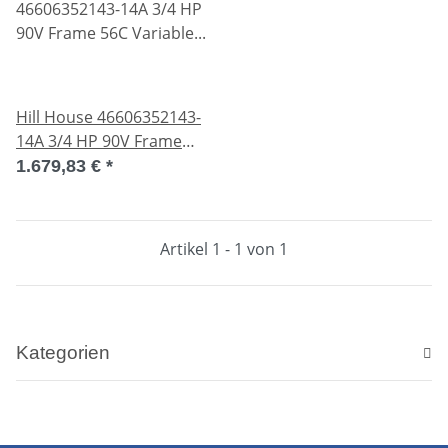
Hill House 46606352143-
14A 3/4 HP 90V Frame
56C Variable Speed DC
1.679,83 €
*
Motor Unused
Artikel 1 - 1 von 1
Kategorien