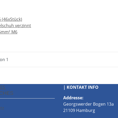
 (46xStück)
lschuh verzinnt
25mm² M6
von 1
HES
| KONTAKT INFO
ICHES
Addresse:
Georgswerder Bogen 13a
tz
21109 Hamburg