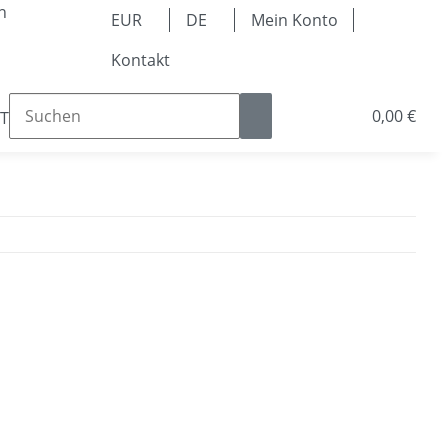
n
EUR
DE
Mein Konto
Kontakt
0,00 €
Teile
Kugellager & Lineartechnik
Pneumatik & 