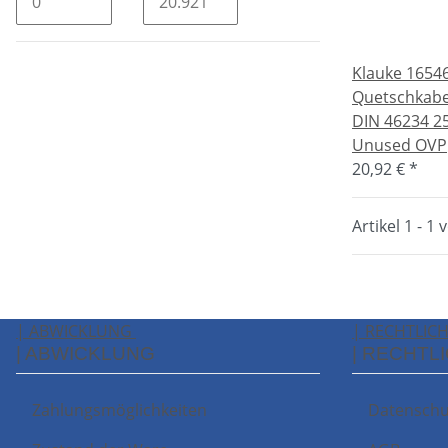
Klauke 16546
Quetschkabe
DIN 46234 
Unused OVP
20,92 €
*
Artikel 1 - 1 
| ABWICKLUNG
| RECHTLIC
| ABWICKLUNG
| RECHTL
Zahlungsmöglichkeiten
Datenschu