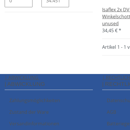
Isaflex 2x D
Winkelschot
unused
34,45 €
*
Artikel 1 - 1 
| ABWICKLUNG
| RECHTLIC
| ABWICKLUNG
| RECHTL
Zahlungsmöglichkeiten
Datenschu
Zustand der Ware
AGB
Versandinformationen
Batteriege