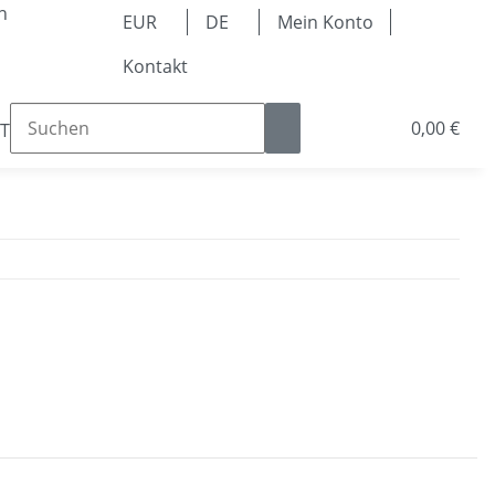
n
EUR
DE
Mein Konto
Kontakt
0,00 €
Teile
Kugellager & Lineartechnik
Pneumatik & 