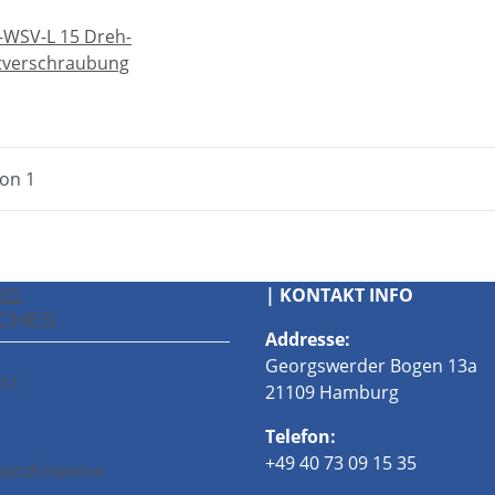
V-WSV-L 15 Dreh-
tverschraubung
von 1
HES
| KONTAKT INFO
ICHES
Addresse:
Georgswerder Bogen 13a
tz
21109 Hamburg
Telefon:
+49 40 73 09 15 35
setzhinweise