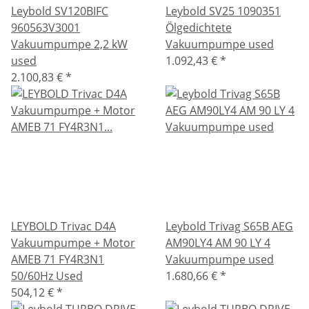
Leybold SV120BIFC
Leybold SV25 1090351
960563V3001
Ölgedichtete
Vakuumpumpe 2,2 kW
Vakuumpumpe used
used
1.092,43 €
*
2.100,83 €
*
LEYBOLD Trivac D4A
Leybold Trivag S65B AEG
Vakuumpumpe + Motor
AM90LY4 AM 90 LY 4
AMEB 71 FY4R3N1
Vakuumpumpe used
50/60Hz Used
1.680,66 €
*
504,12 €
*