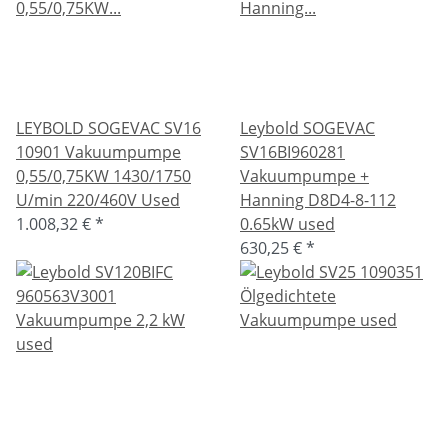
LEYBOLD SOGEVAC SV16
Leybold SOGEVAC
10901 Vakuumpumpe
SV16BI960281
0,55/0,75KW 1430/1750
Vakuumpumpe +
U/min 220/460V Used
Hanning D8D4-8-112
1.008,32 €
*
0.65kW used
630,25 €
*