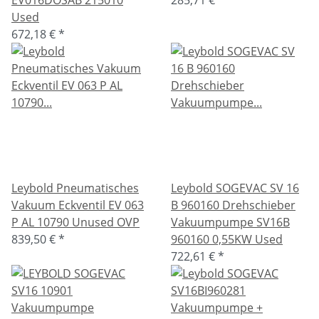
EV016DOSAB 215010
285,71 €
*
Used
672,18 €
*
Leybold Pneumatisches
Leybold SOGEVAC SV 16
Vakuum Eckventil EV 063
B 960160 Drehschieber
P AL 10790 Unused OVP
Vakuumpumpe SV16B
839,50 €
*
960160 0,55KW Used
722,61 €
*