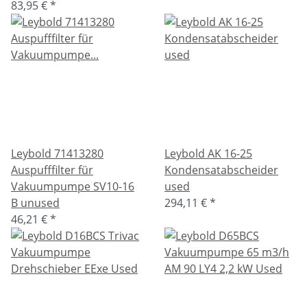
83,95 €
*
Leybold 71413280
Leybold AK 16-25
Auspufffilter für
Kondensatabscheider
Vakuumpumpe SV10-16
used
B unused
294,11 €
*
46,21 €
*