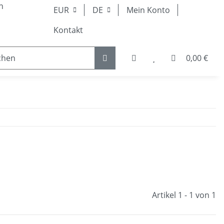
n
EUR
DE
Mein Konto
Kontakt
0,00 €
 Teile
Kugellager & Lineartechnik
Pneumatik &
Artikel 1 - 1 von 1