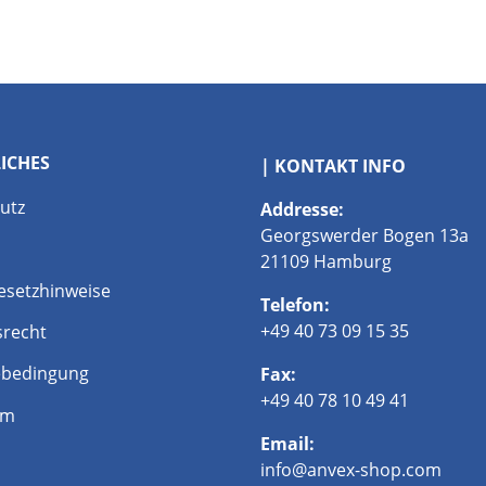
LICHES
| KONTAKT INFO
utz
Addresse:
Georgswerder Bogen 13a
21109 Hamburg
esetzhinweise
Telefon:
+49 40 73 09 15 35
srecht
bedingung
Fax:
+49 40 78 10 49 41
um
Email:
info@anvex-shop.com