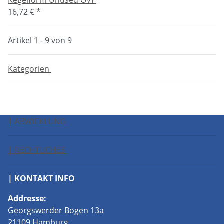
Kegelform Unused OVP
16,72 €
*
Artikel 1 - 9 von 9
Kategorien
| ABWICKLUNG
| RECHTLICHES
| KONTAKT INFO
Addresse:
Georgswerder Bogen 13a
21109 Hamburg