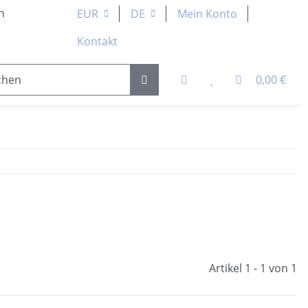
n
EUR
DE
Mein Konto
Kontakt
0,00 €
 Teile
Kugellager & Lineartechnik
Pneumatik &
Artikel 1 - 1 von 1