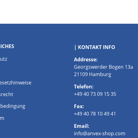
LICHES
| KONTAKT INFO
utz
Addresse:
Georgswerder Bogen 13a
21109 Hamburg
esetzhinweise
Telefon:
+49 40 73 09 15 35
srecht
bedingung
Fax:
+49 40 78 10 49 41
um
Email:
info@anvex-shop.com