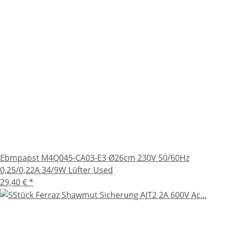
Ebmpapst M4Q045-CA03-E3 Ø26cm 230V 50/60Hz
0,25/0,22A 34/9W Lüfter Used
29,40 €
*