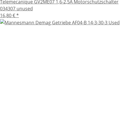
Telemecanique GV2ME07 1,6-2,5A Motorschutzschalter
034307 unused
16,80 €
*