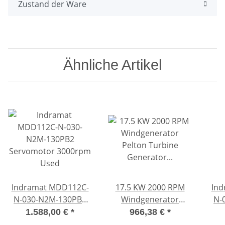
Zustand der Ware
Ähnliche Artikel
Indramat MDD112C-
17.5 KW 2000 RPM
Ind
N-030-N2M-130PB2
Windgenerator
N-
Servomotor 3000rpm
Pelton Turbine
Se
1.588,00 €
*
966,38 €
*
Used
Generator Windrad