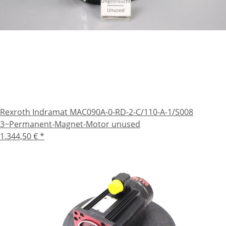
Rexroth Indramat MAC090A-0-RD-2-C/110-A-1/S008
3~Permanent-Magnet-Motor unused
1.344,50 €
*