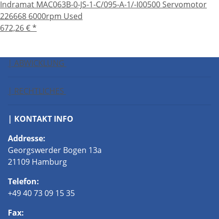
Indramat MAC063B-0-JS-1-C/095-A-1/-I00500 Servomotor
226668 6000rpm Used
672,26 €
*
| ABWICKLUNG
| RECHTLICHES
| KONTAKT INFO
Addresse:
Georgswerder Bogen 13a
21109 Hamburg
Telefon:
+49 40 73 09 15 35
Fax: