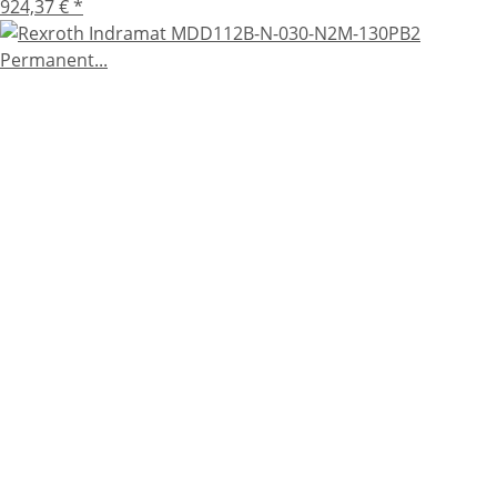
924,37 €
*