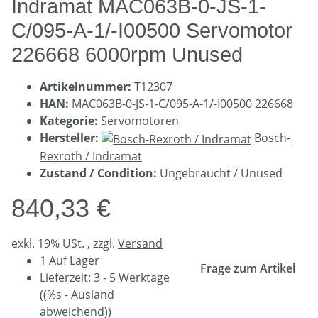
Indramat MAC063B-0-JS-1-
C/095-A-1/-I00500 Servomotor
226668 6000rpm Unused
Artikelnummer:
T12307
HAN:
MAC063B-0-JS-1-C/095-A-1/-I00500 226668
Kategorie:
Servomotoren
Hersteller:
Bosch-
Rexroth / Indramat
Zustand / Condition:
Ungebraucht / Unused
840,33 €
exkl. 19% USt. , zzgl.
Versand
1 Auf Lager
Frage zum Artikel
Lieferzeit:
3 - 5 Werktage
((%s - Ausland
abweichend))