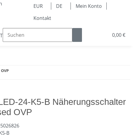
n
EUR
DE
Mein Konto
Kontakt
0,00 €
Teile
Kugellager & Lineartechnik
Pneumatik & 
d OVP
LED-24-K5-B Näherungsschalter
sed OVP
25026826
K5-B