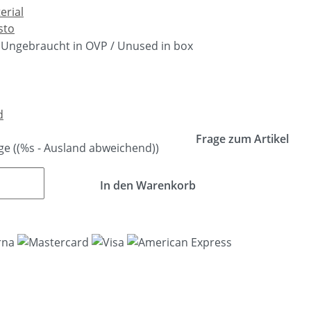
erial
sto
Ungebraucht in OVP / Unused in box
d
Frage zum Artikel
age
((%s - Ausland abweichend))
In den Warenkorb