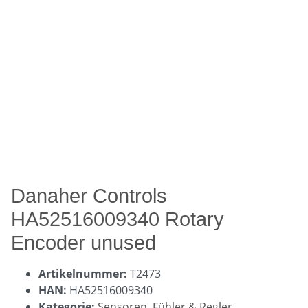
Danaher Controls
HA52516009340 Rotary
Encoder unused
Artikelnummer:
T2473
HAN:
HA52516009340
Kategorie:
Sensoren, Fühler & Regler