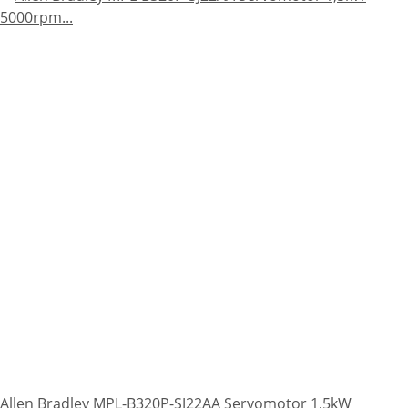
Allen Bradley MPL-B320P-SJ22AA Servomotor 1,5kW