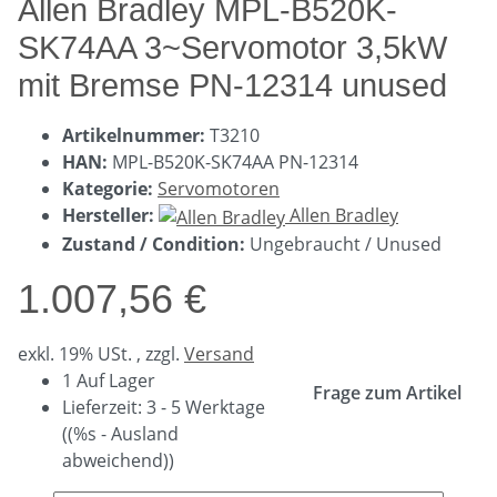
Allen Bradley MPL-B520K-
SK74AA 3~Servomotor 3,5kW
mit Bremse PN-12314 unused
Artikelnummer:
T3210
HAN:
MPL-B520K-SK74AA PN-12314
Kategorie:
Servomotoren
Hersteller:
Allen Bradley
Zustand / Condition:
Ungebraucht / Unused
1.007,56 €
exkl. 19% USt. , zzgl.
Versand
1 Auf Lager
Frage zum Artikel
Lieferzeit:
3 - 5 Werktage
((%s - Ausland
abweichend))