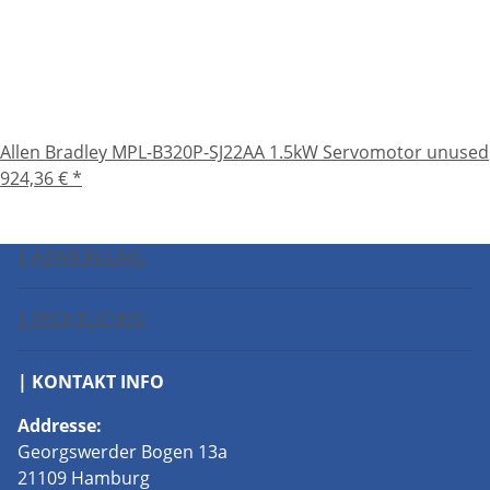
Allen Bradley MPL-B320P-SJ22AA 1.5kW Servomotor unused
924,36 €
*
| ABWICKLUNG
| RECHTLICHES
| KONTAKT INFO
Addresse:
Georgswerder Bogen 13a
21109 Hamburg