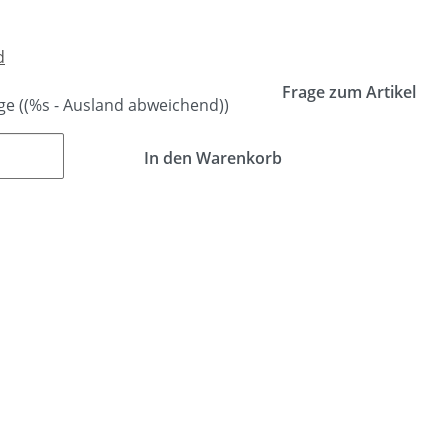
d
Frage zum Artikel
age
((%s - Ausland abweichend))
In den Warenkorb