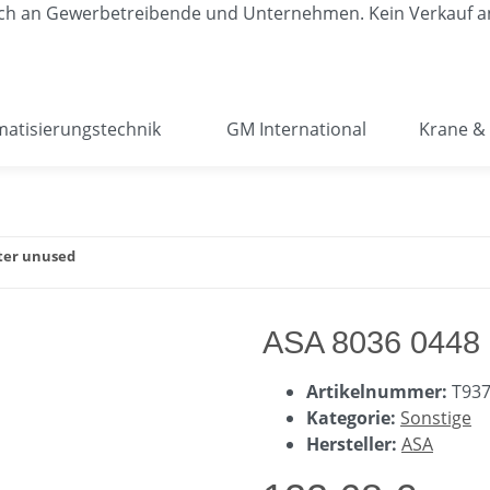
lich an Gewerbetreibende und Unternehmen. Kein Verkauf a
atisierungstechnik
GM International
Krane & 
ster unused
ASA 8036 0448
Artikelnummer:
T93
Kategorie:
Sonstige
Hersteller:
ASA