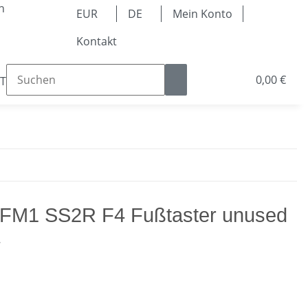
n
EUR
DE
Mein Konto
Kontakt
0,00 €
Teile
Kugellager & Lineartechnik
Pneumatik & 
 FM1 SS2R F4 Fußtaster unused
7